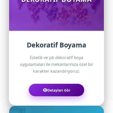
Dekoratif Boyama
Estetik ve şık dekoratif boya
uygulamaları ile mekanlarınıza özel bir
karakter kazandırıyoruz.
Detayları Gör