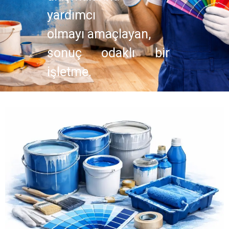
yardımcı
olmayı amaçlayan,
sonuç odaklı bir
işletme.