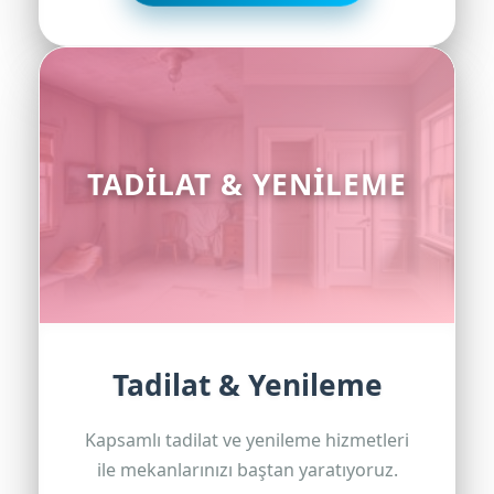
TADILAT & YENILEME
Tadilat & Yenileme
Kapsamlı tadilat ve yenileme hizmetleri
ile mekanlarınızı baştan yaratıyoruz.