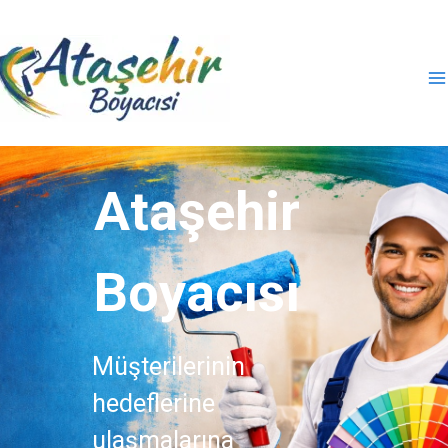
İçeriğe
atla
Ataşehir
Boyacısı
Müşterilerinin
hedeflerine
ulaşmalarına